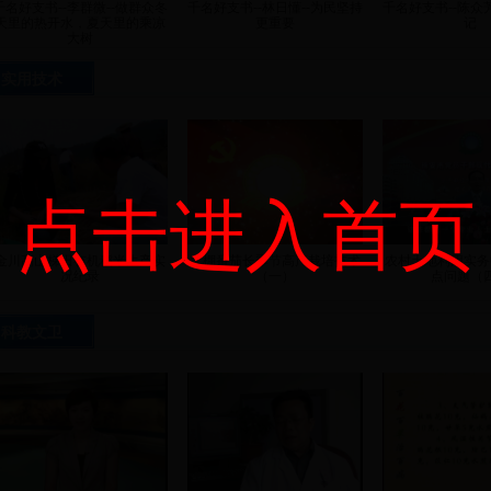
千名好支书--李群微--做群众冬
千名好支书--林日懂--为民坚持
千名好支书--陈众
天里的热开水，夏天里的乘凉
更重要
记
大树
实用技术
千名好支书--黄智光-- 兢兢业
社工在行动
支书培
点击进入首页
业 为村民打造精神文化家园
金川高山梯田有机稻米生产实
大棚番茄长季节高产栽培技术
农村土地利用实务
况纪录
（一）
点问题（
科教文卫
农村土地利用实务中的难点热
农村土地利用实务中的难点热
大棚番茄长季节高
点问题（二）
点问题（一）
术（二