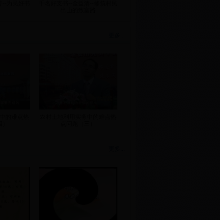
芳--为民好书
千名好支书--金益清--修筑村民
出山的致富路
更多...
训
情暖瓯江
中的难点热
农村土地利用实务中的难点热
四）
点问题（三）
更多...
产量栽培技
大棚番茄长季节高栽培技术
）
（一）